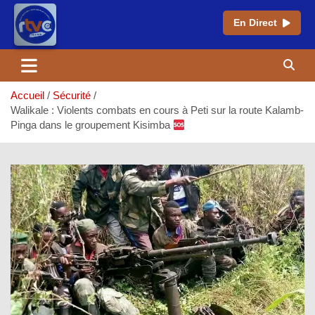
En Direct
Aller
au
contenu
Accueil
Sécurité
Walikale : Violents combats en cours à Peti sur la route Kalamb-
Pinga dans le groupement Kisimba