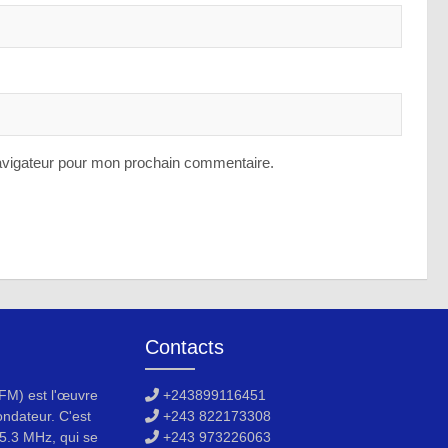
avigateur pour mon prochain commentaire.
Contacts
M) est l'œuvre
+243899116451
ondateur. C'est
+243 822173308
5.3 MHz, qui se
+243 973226063