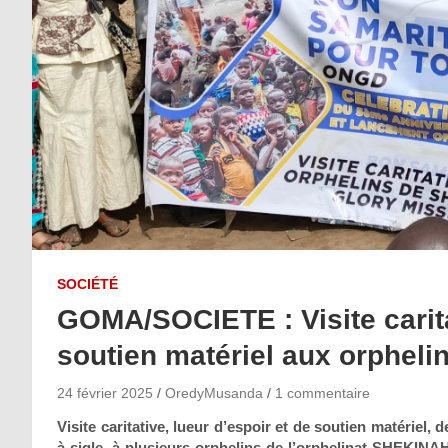
SOCIÉTÉ
GOMA/SOCIETE : Visite carita
soutien matériel aux orphelin
24 février 2025
OredyMusanda
1 commentaire
Visite caritative, lueur d’espoir et de soutien matér
à sigle, à plusieurs orphelins de l’orphelinat SHEK