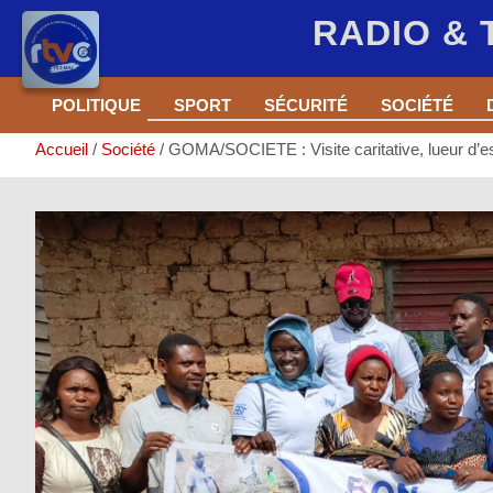
RADIO &
Aller
POLITIQUE
SPORT
SÉCURITÉ
SOCIÉTÉ
au
contenu
Accueil
Société
GOMA/SOCIETE : Visite caritative, lueur d’esp