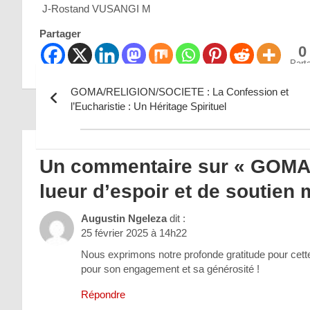
J-Rostand VUSANGI M
Partager
0
Part
GOMA/RELIGION/SOCIETE : La Confession et
l’Eucharistie : Un Héritage Spirituel
Navigation
de
Un commentaire sur «
GOMA/S
l’article
lueur d’espoir et de soutien 
Augustin Ngeleza
dit :
25 février 2025 à 14h22
Nous exprimons notre profonde gratitude pour cet
pour son engagement et sa générosité !
Répondre