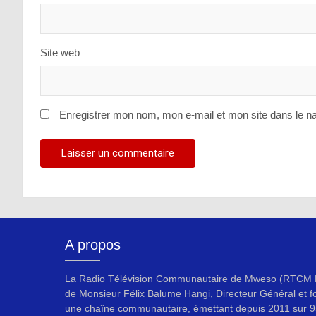
Site web
Enregistrer mon nom, mon e-mail et mon site dans le n
A propos
La Radio Télévision Communautaire de Mweso (RTCM F
de Monsieur Félix Balume Hangi, Directeur Général et f
une chaîne communautaire, émettant depuis 2011 sur 9