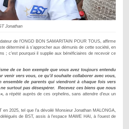
ST Jonathan
Fondateur de l’ONGD BON SAMARITAIN POUR TOUS, affirme
este déterminé à s’approcher aux démunis de cette société, en
ns ; c’est pourquoi il supplie aux bénéficiaires de recevoir ce
arisme de ce bon exemple que vous avez toujours entendu
r venir vers vous, ce qu’il souhaite collaborer avec vous,
 ensemble de parents qui viendront à chaque fois vers
 de ne surtout pas désespérer. Recevez ces biens que nous
 »,
a répété auprès de ces orphelins, sans attendre d’eux un
BST en 2025, tel que l’a dévoilé Monsieur Jonathan MALONGA,
s délégués de BST, assis à l’espace MAWE HAI, à l’ouest de