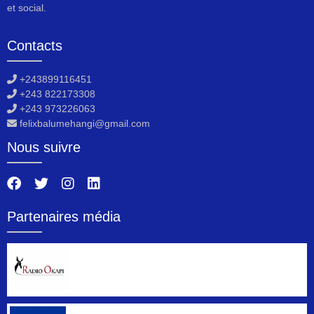
et social.
Contacts
+243899116451
+243 822173308
+243 973226063
felixbalumehangi@gmail.com
Nous suivre
Partenaires média