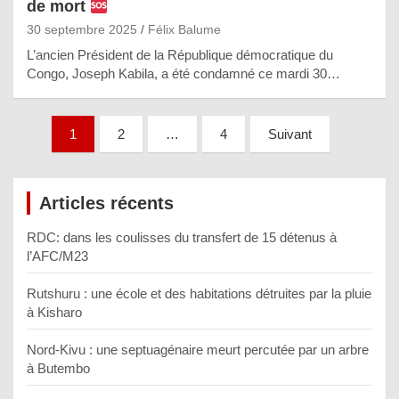
de mort
30 septembre 2025
Félix Balume
L’ancien Président de la République démocratique du
Congo, Joseph Kabila, a été condamné ce mardi 30…
Pagination
1
2
…
4
Suivant
des
publications
Articles récents
RDC: dans les coulisses du transfert de 15 détenus à
l’AFC/M23
Rutshuru : une école et des habitations détruites par la pluie
à Kisharo
Nord-Kivu : une septuagénaire meurt percutée par un arbre
à Butembo