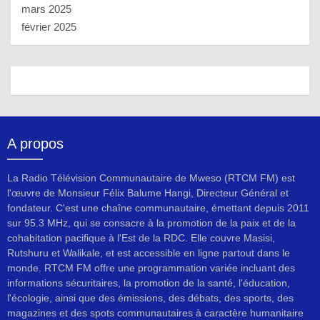
mars 2025
février 2025
A propos
La Radio Télévision Communautaire de Mweso (RTCM FM) est
l'œuvre de Monsieur Félix Balume Hangi, Directeur Général et
fondateur. C'est une chaîne communautaire, émettant depuis 2011
sur 95.3 MHz, qui se consacre à la promotion de la paix et de la
cohabitation pacifique à l'Est de la RDC. Elle couvre Masisi,
Rutshuru et Walikale, et est accessible en ligne partout dans le
monde. RTCM FM offre une programmation variée incluant des
informations sécuritaires, la promotion de la santé, l'éducation,
l'écologie, ainsi que des émissions, des débats, des sports, des
magazines et des spots communautaires à caractère humanitaire