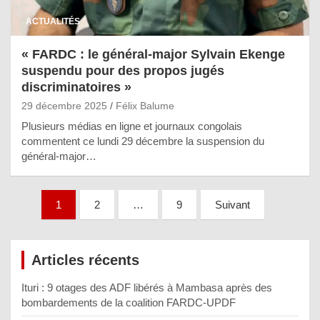
ACTUALITÉS
« FARDC : le général-major Sylvain Ekenge
suspendu pour des propos jugés
discriminatoires »
29 décembre 2025
Félix Balume
Plusieurs médias en ligne et journaux congolais
commentent ce lundi 29 décembre la suspension du
général-major…
Pagination
1
2
…
9
Suivant
des
publications
Articles récents
Ituri : 9 otages des ADF libérés à Mambasa après des
bombardements de la coalition FARDC-UPDF