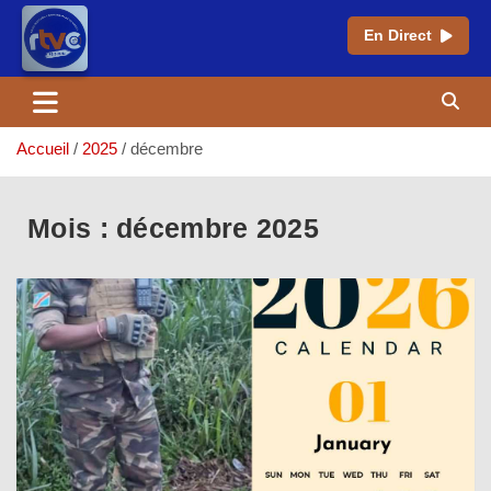
En Direct
Aller
au
contenu
Accueil
2025
décembre
Mois :
décembre 2025