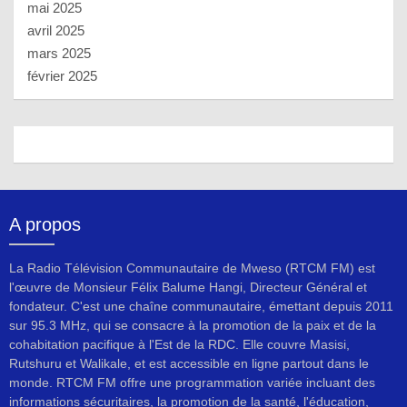
mai 2025
avril 2025
mars 2025
février 2025
A propos
La Radio Télévision Communautaire de Mweso (RTCM FM) est
l'œuvre de Monsieur Félix Balume Hangi, Directeur Général et
fondateur. C'est une chaîne communautaire, émettant depuis 2011
sur 95.3 MHz, qui se consacre à la promotion de la paix et de la
cohabitation pacifique à l'Est de la RDC. Elle couvre Masisi,
Rutshuru et Walikale, et est accessible en ligne partout dans le
monde. RTCM FM offre une programmation variée incluant des
informations sécuritaires, la promotion de la santé, l'éducation,