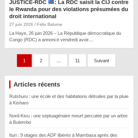
JUSTICE-RDC
: La RDC saisit la CIJ contre
le Rwanda pour des violations présumées du
droit international
27 juin 2026
Félix Balume
La Haye, 26 juin 2026 – La République démocratique du
Congo (RDC) a annoncé vendredi avoir…
Pagination
1
2
…
11
Suivant
des
publications
Articles récents
Rutshuru : une école et des habitations détruites par la pluie
à Kisharo
Nord-Kivu : une septuagénaire meurt percutée par un arbre
à Butembo
Ituri : 9 otages des ADF libérés à Mambasa après des