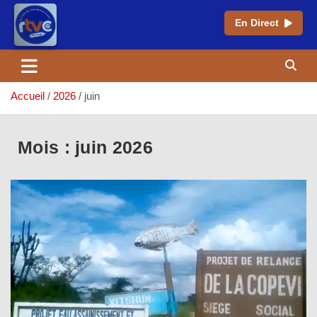
En Direct
Aller
au
contenu
Accueil
2026
juin
Mois :
juin 2026