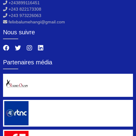
+243899116451
+243 822173308
+243 973226063
felixbalumehangi@gmail.com
Nous suivre
Partenaires média