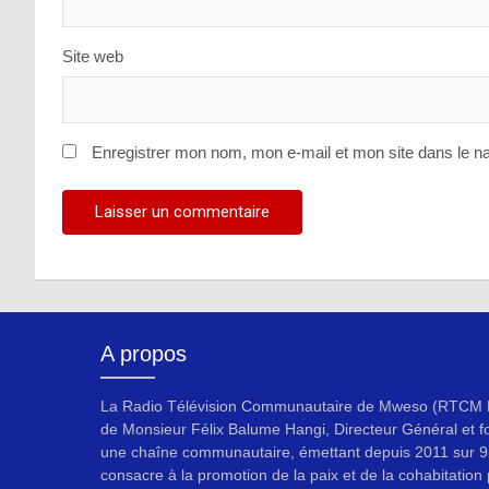
Site web
Enregistrer mon nom, mon e-mail et mon site dans le n
A propos
La Radio Télévision Communautaire de Mweso (RTCM F
de Monsieur Félix Balume Hangi, Directeur Général et f
une chaîne communautaire, émettant depuis 2011 sur 9
consacre à la promotion de la paix et de la cohabitation p