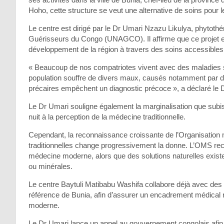
Hoho, cette structure se veut une alternative de soins pour l
Le centre est dirigé par le Dr Umari Nzazu Likulya, phytot
Guérisseurs du Congo (UNAGCO). Il affirme que ce projet est
développement de la région à travers des soins accessibles 
« Beaucoup de nos compatriotes vivent avec des maladies s
population souffre de divers maux, causés notamment par des
précaires empêchent un diagnostic précoce », a déclaré le 
Le Dr Umari souligne également la marginalisation que subis
nuit à la perception de la médecine traditionnelle.
Cependant, la reconnaissance croissante de l’Organisation
traditionnelles change progressivement la donne. L’OMS rec
médecine moderne, alors que des solutions naturelles exis
ou minérales.
Le centre Baytuli Matibabu Washifa collabore déjà avec des in
référence de Bunia, afin d’assurer un encadrement médical 
moderne.
Le Dr Umari lance un appel au gouvernement congolais afin q