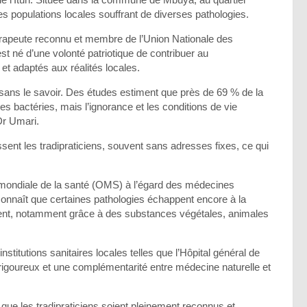
es populations locales souffrant de diverses pathologies.
hérapeute reconnu et membre de l’Union Nationale des
 né d’une volonté patriotique de contribuer au
et adaptés aux réalités locales.
ans le savoir. Des études estiment que près de 69 % de la
 bactéries, mais l’ignorance et les conditions de vie
Dr Umari.
sent les tradipraticiens, souvent sans adresses fixes, ce qui
 mondiale de la santé (OMS) à l’égard des médecines
onnaît que certaines pathologies échappent encore à la
tent, notamment grâce à des substances végétales, animales
stitutions sanitaires locales telles que l’Hôpital général de
rigoureux et une complémentarité entre médecine naturelle et
ue les tradipraticiens soient pleinement reconnus et