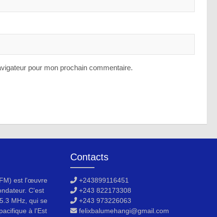
avigateur pour mon prochain commentaire.
Contacts
M) est l'œuvre
+243899116451
ondateur. C'est
+243 822173308
5.3 MHz, qui se
+243 973226063
acifique à l'Est
felixbalumehangi@gmail.com