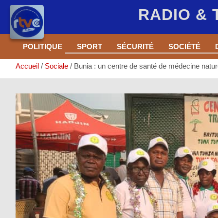
RADIO &
Aller
POLITIQUE
SPORT
SÉCURITÉ
SOCIÉTÉ
au
contenu
Accueil
Sociale
Bunia : un centre de santé de médecine naturell