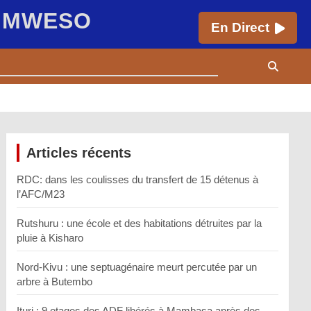
E MWESO
En Direct
Articles récents
RDC: dans les coulisses du transfert de 15 détenus à
l’AFC/M23
Rutshuru : une école et des habitations détruites par la
pluie à Kisharo
Nord-Kivu : une septuagénaire meurt percutée par un
arbre à Butembo
Ituri : 9 otages des ADF libérés à Mambasa après des