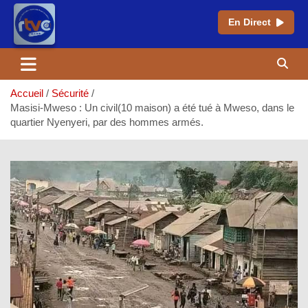
En Direct
Aller
au
contenu
Accueil
Sécurité
Masisi-Mweso : Un civil(10 maison) a été tué à Mweso, dans le
quartier Nyenyeri, par des hommes armés.