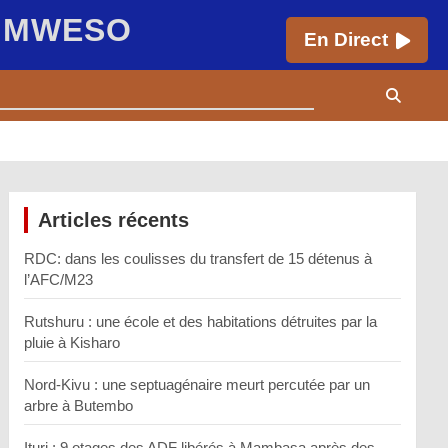
E MWESO
En Direct
Articles récents
RDC: dans les coulisses du transfert de 15 détenus à
l’AFC/M23
Rutshuru : une école et des habitations détruites par la
pluie à Kisharo
Nord-Kivu : une septuagénaire meurt percutée par un
arbre à Butembo
Ituri : 9 otages des ADF libérés à Mambasa après des