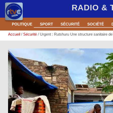
RADIO &
Aller
POLITIQUE
SPORT
SÉCURITÉ
SOCIÉTÉ
au
contenu
Accueil
Sécurité
Urgent : Rutshuru Une structure sanitaire d