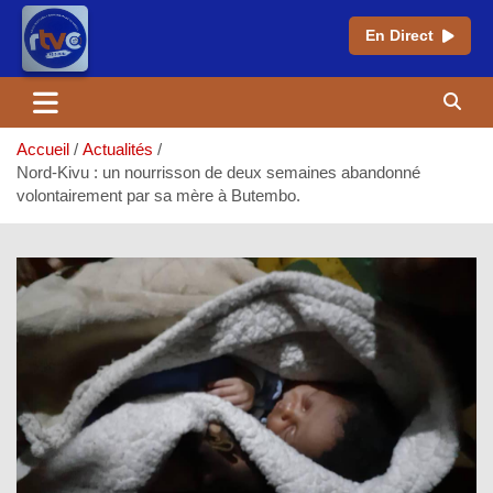
En Direct
Aller
au
contenu
Accueil
Actualités
Nord-Kivu : un nourrisson de deux semaines abandonné
volontairement par sa mère à Butembo.