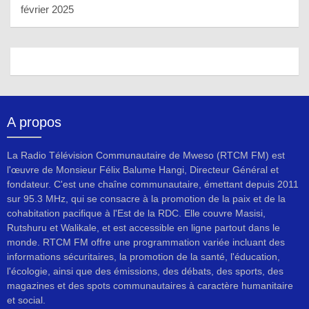
février 2025
A propos
La Radio Télévision Communautaire de Mweso (RTCM FM) est
l'œuvre de Monsieur Félix Balume Hangi, Directeur Général et
fondateur. C'est une chaîne communautaire, émettant depuis 2011
sur 95.3 MHz, qui se consacre à la promotion de la paix et de la
cohabitation pacifique à l'Est de la RDC. Elle couvre Masisi,
Rutshuru et Walikale, et est accessible en ligne partout dans le
monde. RTCM FM offre une programmation variée incluant des
informations sécuritaires, la promotion de la santé, l'éducation,
l'écologie, ainsi que des émissions, des débats, des sports, des
magazines et des spots communautaires à caractère humanitaire
et social.