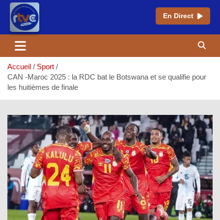
En Direct
Aller
au
contenu
Accueil
Sport
CAN -Maroc 2025 : la RDC bat le Botswana et se qualifie pour
les huitièmes de finale