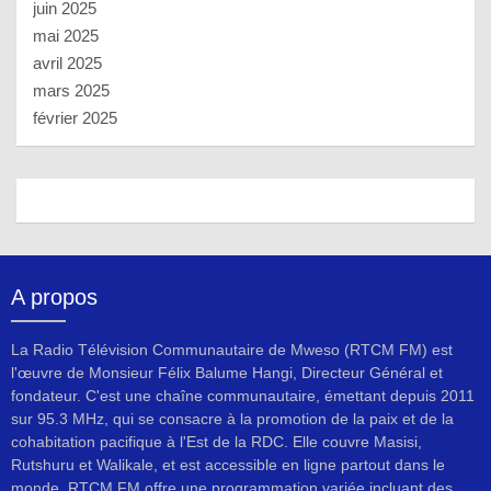
juin 2025
mai 2025
avril 2025
mars 2025
février 2025
A propos
La Radio Télévision Communautaire de Mweso (RTCM FM) est
l'œuvre de Monsieur Félix Balume Hangi, Directeur Général et
fondateur. C'est une chaîne communautaire, émettant depuis 2011
sur 95.3 MHz, qui se consacre à la promotion de la paix et de la
cohabitation pacifique à l'Est de la RDC. Elle couvre Masisi,
Rutshuru et Walikale, et est accessible en ligne partout dans le
monde. RTCM FM offre une programmation variée incluant des