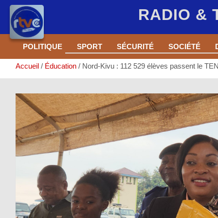
RADIO &
Aller
POLITIQUE
SPORT
SÉCURITÉ
SOCIÉTÉ
au
contenu
Accueil
Éducation
Nord-Kivu : 112 529 élèves passent le T