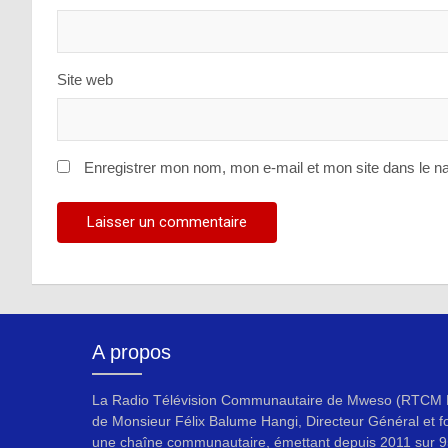
Site web
Enregistrer mon nom, mon e-mail et mon site dans le n
A propos
La Radio Télévision Communautaire de Mweso (RTCM F
de Monsieur Félix Balume Hangi, Directeur Général et f
une chaîne communautaire, émettant depuis 2011 sur 9