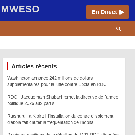
E MWESO
En Direct
Articles récents
Washington annonce 242 millions de dollars
supplémentaires pour la lutte contre Ebola en RDC
RDC : Jacquemain Shabani remet la directive de l’année
politique 2026 aux partis
Rutshuru : à Kibirizi, l’installation du centre d’isolement
d’ebola fait chuter la fréquentation de l’hopital
Plusieurs positions de la rébellion du M23-RDF attaquées