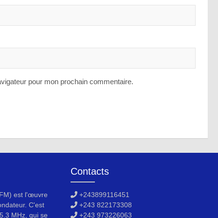
avigateur pour mon prochain commentaire.
Contacts
M) est l'œuvre
+243899116451
ondateur. C'est
+243 822173308
5.3 MHz, qui se
+243 973226063