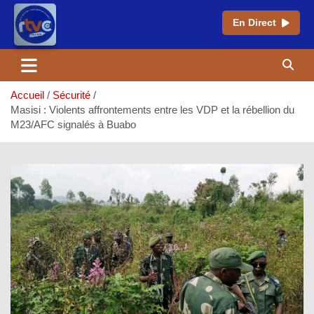
En Direct
Aller
au
contenu
Accueil
Sécurité
Masisi : Violents affrontements entre les VDP et la rébellion du
M23/AFC signalés à Buabo