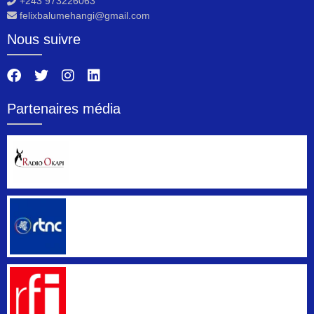
+243 973226063
felixbalumehangi@gmail.com
Nous suivre
Partenaires média