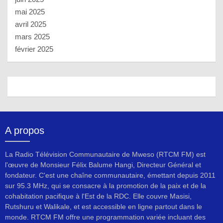
mai 2025
avril 2025
mars 2025
février 2025
A propos
La Radio Télévision Communautaire de Mweso (RTCM FM) est
l'œuvre de Monsieur Félix Balume Hangi, Directeur Général et
fondateur. C'est une chaîne communautaire, émettant depuis 2011
sur 95.3 MHz, qui se consacre à la promotion de la paix et de la
cohabitation pacifique à l'Est de la RDC. Elle couvre Masisi,
Rutshuru et Walikale, et est accessible en ligne partout dans le
monde. RTCM FM offre une programmation variée incluant des