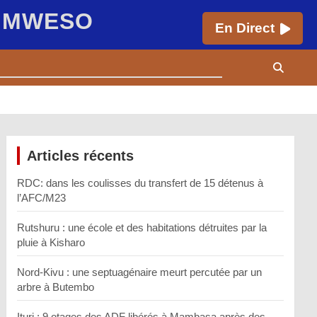
E MWESO
En Direct
Articles récents
RDC: dans les coulisses du transfert de 15 détenus à
l’AFC/M23
Rutshuru : une école et des habitations détruites par la
pluie à Kisharo
Nord-Kivu : une septuagénaire meurt percutée par un
arbre à Butembo
Ituri : 9 otages des ADF libérés à Mambasa après des