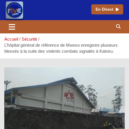
En Direct
Aller
au
contenu
Accueil
Sécurité
L’hôpital général de référence de Mweso enregistre plusieurs
blessés à la suite des violents combats signalés à Katsiru.