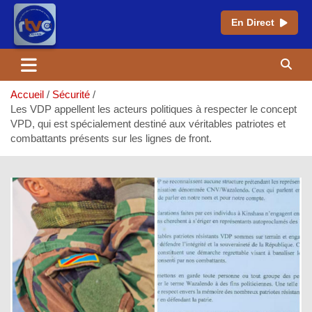
En Direct
Aller
au
contenu
Accueil
Sécurité
Les VDP appellent les acteurs politiques à respecter le concept
VPD, qui est spécialement destiné aux véritables patriotes et
combattants présents sur les lignes de front.