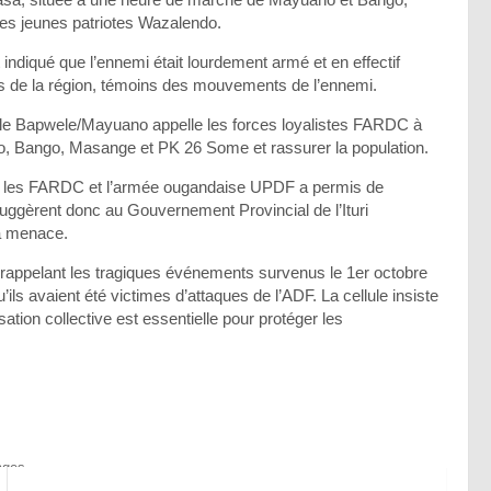
des jeunes patriotes Wazalendo.
 indiqué que l’ennemi était lourdement armé et en effectif
nts de la région, témoins des mouvements de l’ennemi.
lule Bapwele/Mayuano appelle les forces loyalistes FARDC à
no, Bango, Masange et PK 26 Some et rassurer la population.
tre les FARDC et l’armée ougandaise UPDF a permis de
uggèrent donc au Gouvernement Provincial de l’Ituri
la menace.
e, rappelant les tragiques événements survenus le 1er octobre
s avaient été victimes d’attaques de l’ADF. La cellule insiste
lisation collective est essentielle pour protéger les
ages