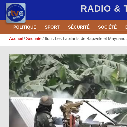
RADIO &
Aller
POLITIQUE
SPORT
SÉCURITÉ
SOCIÉTÉ
au
contenu
Accueil
Sécurité
Ituri : Les habitants de Bapwele et Mayuano 