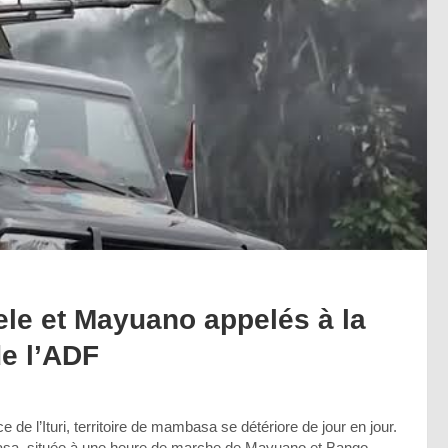
wele et Mayuano appelés à la
de l’ADF
de l’Ituri, territoire de mambasa se détériore de jour en jour.
akasa, située à une heure de marche de Mayuano et Bango,