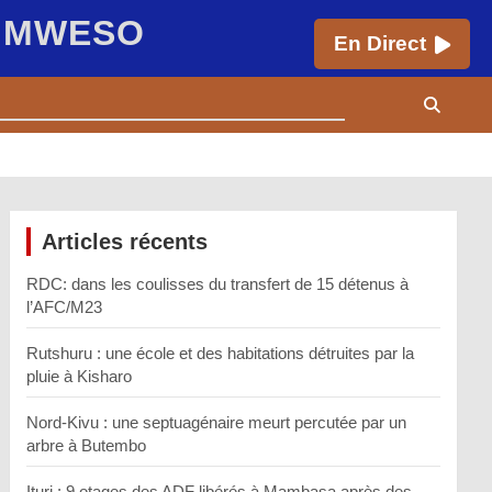
E MWESO
En Direct
Articles récents
RDC: dans les coulisses du transfert de 15 détenus à
l’AFC/M23
Rutshuru : une école et des habitations détruites par la
pluie à Kisharo
Nord-Kivu : une septuagénaire meurt percutée par un
arbre à Butembo
Ituri : 9 otages des ADF libérés à Mambasa après des