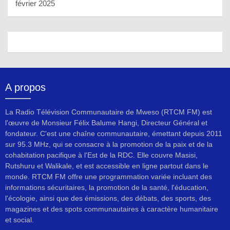
février 2025
A propos
La Radio Télévision Communautaire de Mweso (RTCM FM) est
l'œuvre de Monsieur Félix Balume Hangi, Directeur Général et
fondateur. C'est une chaîne communautaire, émettant depuis 2011
sur 95.3 MHz, qui se consacre à la promotion de la paix et de la
cohabitation pacifique à l'Est de la RDC. Elle couvre Masisi,
Rutshuru et Walikale, et est accessible en ligne partout dans le
monde. RTCM FM offre une programmation variée incluant des
informations sécuritaires, la promotion de la santé, l'éducation,
l'écologie, ainsi que des émissions, des débats, des sports, des
magazines et des spots communautaires à caractère humanitaire
et social.