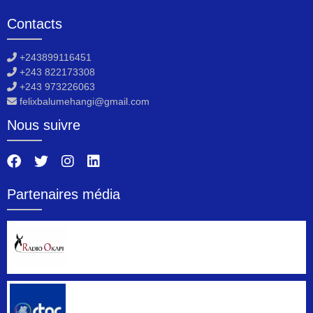
Contacts
+243899116451
+243 822173308
+243 973226063
felixbalumehangi@gmail.com
Nous suivre
Partenaires média