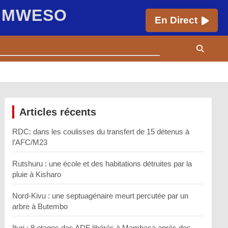
E MWESO
En Direct
Articles récents
RDC: dans les coulisses du transfert de 15 détenus à
l’AFC/M23
Rutshuru : une école et des habitations détruites par la
pluie à Kisharo
Nord-Kivu : une septuagénaire meurt percutée par un
arbre à Butembo
Ituri : 9 otages des ADF libérés à Mambasa après des