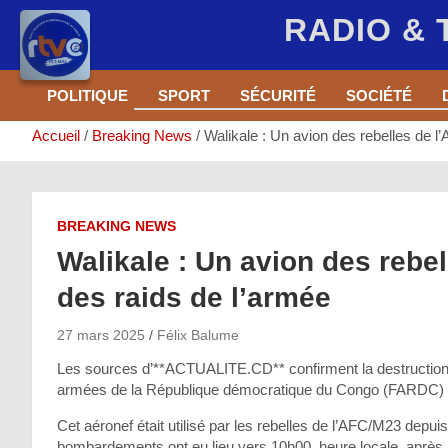
RADIO &
Aller
POLITIQUE
SPORT
SÉCURITÉ
SOCIÉTÉ
au
contenu
Accueil
Breaking News
Walikale : Un avion des rebelles de l
BREAKING NEWS
Walikale : Un avion des rebel
des raids de l’armée
27 mars 2025
Félix Balume
Les sources d’**ACTUALITE.CD** confirment la destruction d
armées de la République démocratique du Congo (FARDC) à 
Cet aéronef était utilisé par les rebelles de l’AFC/M23 depui
bombardements ont eu lieu vers 10h00, heure locale, après l