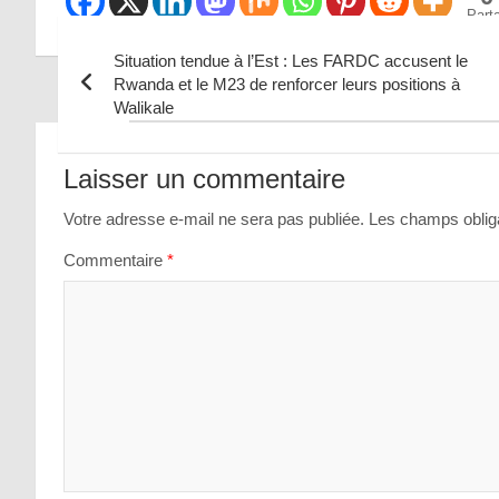
Part
Situation tendue à l’Est : Les FARDC accusent le
Rwanda et le M23 de renforcer leurs positions à
Walikale
Navigation
de
Laisser un commentaire
l’article
Votre adresse e-mail ne sera pas publiée.
Les champs obliga
Commentaire
*