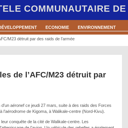
 TELE COMMUNAUTAIRE D
DÉVELOPPEMENT
ECONOMIE
ENVIRONNEMENT
’AFC/M23 détruit par des raids de l’armée
les de l’AFC/M23 détruit par
’un aéronef ce jeudi 27 mars, suite à des raids des Forces
l’aérodrome de Kigoma, à Walikale-centre (Nord-Kivu).
s leur conquête de la cité de Walikale-centre. Les
’atterrissage de l’avion. Un véhicule des rebelles a également