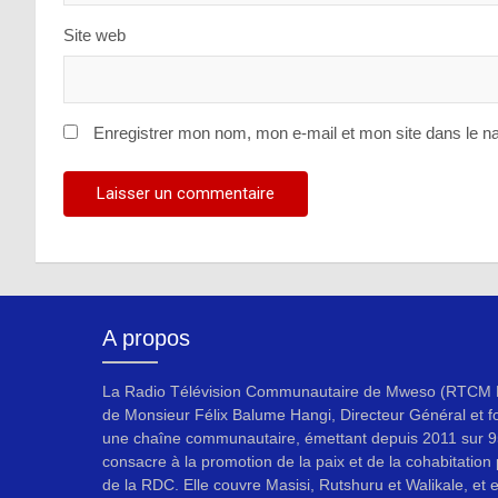
Site web
Enregistrer mon nom, mon e-mail et mon site dans le n
A propos
La Radio Télévision Communautaire de Mweso (RTCM F
de Monsieur Félix Balume Hangi, Directeur Général et f
une chaîne communautaire, émettant depuis 2011 sur 9
consacre à la promotion de la paix et de la cohabitation p
de la RDC. Elle couvre Masisi, Rutshuru et Walikale, et 