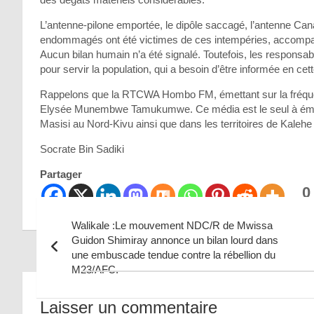
L’antenne-pilone emportée, le dipôle saccagé, l’antenne Cana
endommagés ont été victimes de ces intempéries, accompag
Aucun bilan humain n’a été signalé. Toutefois, les responsa
pour servir la population, qui a besoin d’être informée en cet
Rappelons que la RTCWA Hombo FM, émettant sur la fréquenc
Elysée Munembwe Tamukumwe. Ce média est le seul à émettr
Masisi au Nord-Kivu ainsi que dans les territoires de Kaleh
Socrate Bin Sadiki
Partager
0
Part
Walikale :Le mouvement NDC/R de Mwissa
Guidon Shimiray annonce un bilan lourd dans
une embuscade tendue contre la rébellion du
Navigation
M23/AFC.
de
Laisser un commentaire