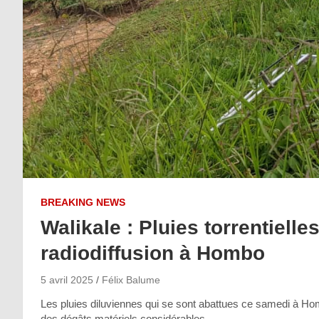
BREAKING NEWS
Walikale : Pluies torrentiell
radiodiffusion à Hombo
5 avril 2025
Félix Balume
Les pluies diluviennes qui se sont abattues ce samedi à Homb
des dégâts matériels considérables.