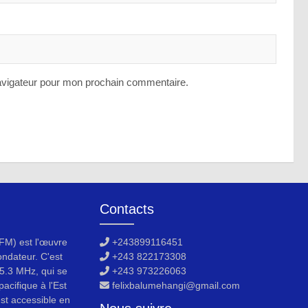
avigateur pour mon prochain commentaire.
Contacts
M) est l'œuvre
+243899116451
ondateur. C'est
+243 822173308
5.3 MHz, qui se
+243 973226063
acifique à l'Est
felixbalumehangi@gmail.com
est accessible en