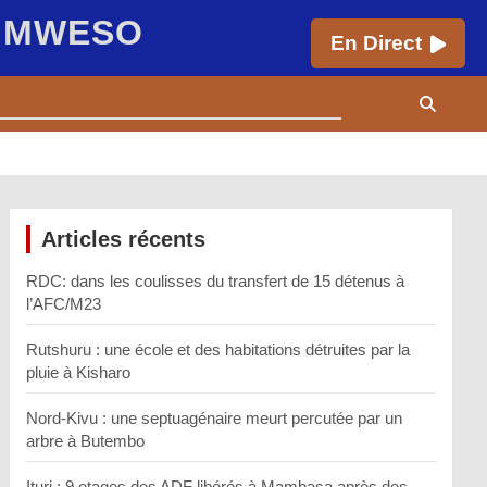
E MWESO
En Direct
Articles récents
RDC: dans les coulisses du transfert de 15 détenus à
l’AFC/M23
Rutshuru : une école et des habitations détruites par la
pluie à Kisharo
Nord-Kivu : une septuagénaire meurt percutée par un
arbre à Butembo
Ituri : 9 otages des ADF libérés à Mambasa après des