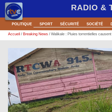
RADIO &
Aller
POLITIQUE
SPORT
SÉCURITÉ
SOCIÉTÉ
au
contenu
Accueil
Breaking News
Walikale : Pluies torrentielles causen