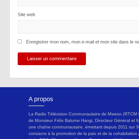
Site web
Enregistrer mon nom, mon e-mail et mon site dans le n
A propos
La Radio Télévision Communautaire de Mweso (RTCM F
de Monsieur Félix Balume Hangi, Directeur Général et f
une chaîne communautaire, émettant depuis 2011 sur 9
consacre à la promotion de la paix et de la cohabitation p