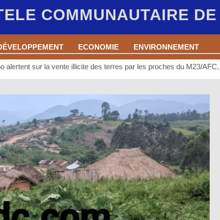
 TELE COMMUNAUTAIRE D
DÉVELOPPEMENT
ECONOMIE
ENVIRONNEMENT
alertent sur la vente illicite des terres par les proches du M23/AFC, u