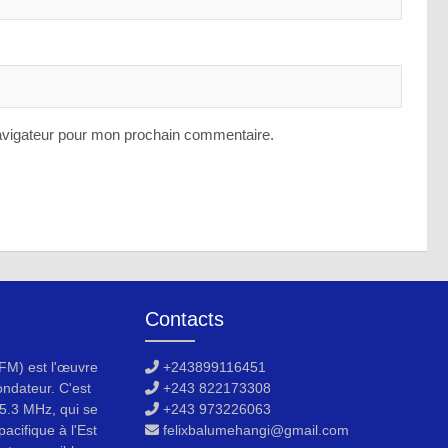
avigateur pour mon prochain commentaire.
Contacts
M) est l'œuvre
+243899116451
ondateur. C'est
+243 822173308
5.3 MHz, qui se
+243 973226063
acifique à l'Est
felixbalumehangi@gmail.com