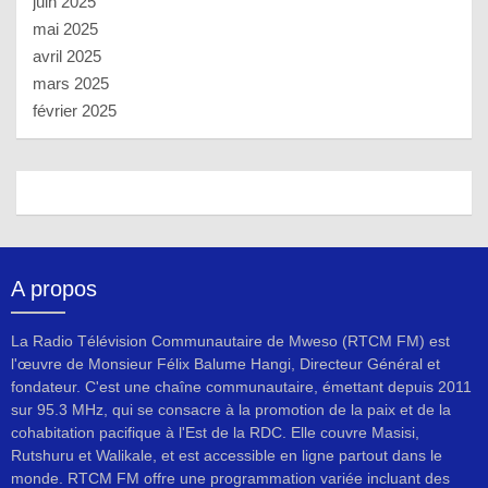
juin 2025
mai 2025
avril 2025
mars 2025
février 2025
A propos
La Radio Télévision Communautaire de Mweso (RTCM FM) est
l'œuvre de Monsieur Félix Balume Hangi, Directeur Général et
fondateur. C'est une chaîne communautaire, émettant depuis 2011
sur 95.3 MHz, qui se consacre à la promotion de la paix et de la
cohabitation pacifique à l'Est de la RDC. Elle couvre Masisi,
Rutshuru et Walikale, et est accessible en ligne partout dans le
monde. RTCM FM offre une programmation variée incluant des