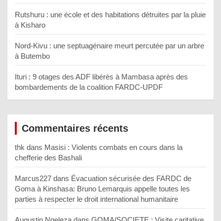
Rutshuru : une école et des habitations détruites par la pluie
à Kisharo
Nord-Kivu : une septuagénaire meurt percutée par un arbre
à Butembo
Ituri : 9 otages des ADF libérés à Mambasa après des
bombardements de la coalition FARDC-UPDF
Commentaires récents
thk
dans
Masisi : Violents combats en cours dans la
chefferie des Bashali
Marcus227
dans
Évacuation sécurisée des FARDC de
Goma à Kinshasa: Bruno Lemarquis appelle toutes les
parties à respecter le droit international humanitaire
Augustin Ngeleza
dans
GOMA/SOCIETE : Visite caritative,