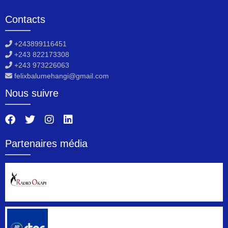
Contacts
+243899116451
+243 822173308
+243 973226063
felixbalumehangi@gmail.com
Nous suivre
Partenaires média