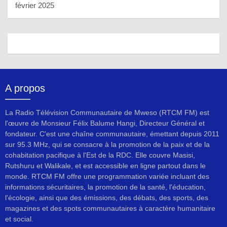
février 2025
A propos
La Radio Télévision Communautaire de Mweso (RTCM FM) est
l'œuvre de Monsieur Félix Balume Hangi, Directeur Général et
fondateur. C'est une chaîne communautaire, émettant depuis 2011
sur 95.3 MHz, qui se consacre à la promotion de la paix et de la
cohabitation pacifique à l'Est de la RDC. Elle couvre Masisi,
Rutshuru et Walikale, et est accessible en ligne partout dans le
monde. RTCM FM offre une programmation variée incluant des
informations sécuritaires, la promotion de la santé, l'éducation,
l'écologie, ainsi que des émissions, des débats, des sports, des
magazines et des spots communautaires à caractère humanitaire
et social.