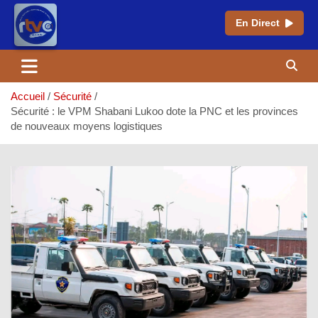
En Direct
Aller
au
contenu
Accueil
Sécurité
Sécurité : le VPM Shabani Lukoo dote la PNC et les provinces
de nouveaux moyens logistiques