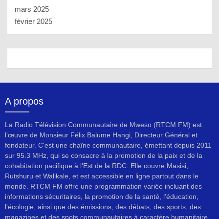
mars 2025
février 2025
A propos
La Radio Télévision Communautaire de Mweso (RTCM FM) est
l'œuvre de Monsieur Félix Balume Hangi, Directeur Général et
fondateur. C'est une chaîne communautaire, émettant depuis 2011
sur 95.3 MHz, qui se consacre à la promotion de la paix et de la
cohabitation pacifique à l'Est de la RDC. Elle couvre Masisi,
Rutshuru et Walikale, et est accessible en ligne partout dans le
monde. RTCM FM offre une programmation variée incluant des
informations sécuritaires, la promotion de la santé, l'éducation,
l'écologie, ainsi que des émissions, des débats, des sports, des
magazines et des spots communautaires à caractère humanitaire