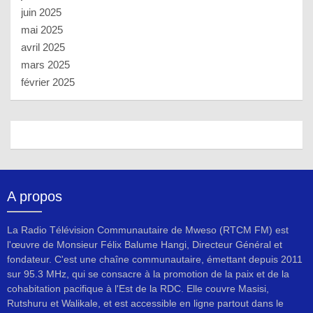
juin 2025
mai 2025
avril 2025
mars 2025
février 2025
A propos
La Radio Télévision Communautaire de Mweso (RTCM FM) est
l'œuvre de Monsieur Félix Balume Hangi, Directeur Général et
fondateur. C'est une chaîne communautaire, émettant depuis 2011
sur 95.3 MHz, qui se consacre à la promotion de la paix et de la
cohabitation pacifique à l'Est de la RDC. Elle couvre Masisi,
Rutshuru et Walikale, et est accessible en ligne partout dans le