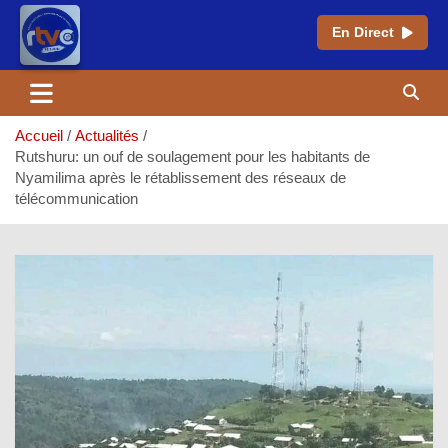
En Direct
Aller
au
contenu
Accueil
Actualités
Rutshuru: un ouf de soulagement pour les habitants de
Nyamilima après le rétablissement des réseaux de
télécommunication