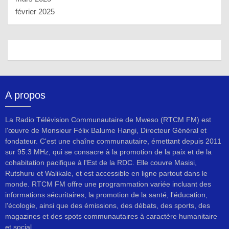
février 2025
A propos
La Radio Télévision Communautaire de Mweso (RTCM FM) est
l'œuvre de Monsieur Félix Balume Hangi, Directeur Général et
fondateur. C'est une chaîne communautaire, émettant depuis 2011
sur 95.3 MHz, qui se consacre à la promotion de la paix et de la
cohabitation pacifique à l'Est de la RDC. Elle couvre Masisi,
Rutshuru et Walikale, et est accessible en ligne partout dans le
monde. RTCM FM offre une programmation variée incluant des
informations sécuritaires, la promotion de la santé, l'éducation,
l'écologie, ainsi que des émissions, des débats, des sports, des
magazines et des spots communautaires à caractère humanitaire
et social.