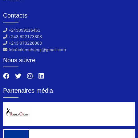
Contacts
+243899116451
+243 822173308
+243 973226063
felixbalumehangi@gmail.com
Nous suivre
Partenaires média