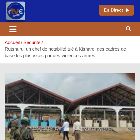
En Direct
Aller
au
contenu
Accueil
Sécurité
Rutshuru: un chef de notabilité tué à Kisharo, des cadres de
base les plus visés par des violences armés