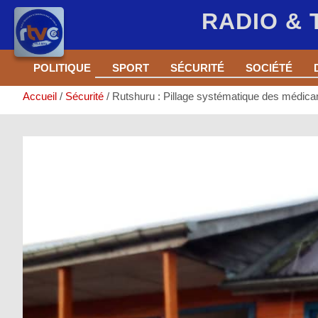
RADIO &
Aller
POLITIQUE
SPORT
SÉCURITÉ
SOCIÉTÉ
au
contenu
Accueil
Sécurité
Rutshuru : Pillage systématique des médica