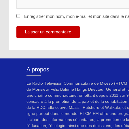
Enregistrer mon nom, mon e-mail et mon site dans le n
A propos
La Radio Télévision Communautaire de Mweso (RTCM F
de Monsieur Félix Balume Hangi, Directeur Général et f
une chaîne communautaire, émettant depuis 2011 sur 9
consacre à la promotion de la paix et de la cohabitation p
de la RDC. Elle couvre Masisi, Rutshuru et Walikale, et 
ligne partout dans le monde. RTCM FM offre une progr
incluant des informations sécuritaires, la promotion de l
l'éducation, l'écologie, ainsi que des émissions, des déb