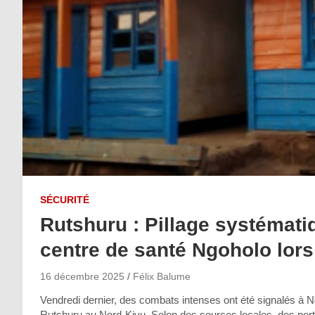
SÉCURITÉ
Rutshuru : Pillage systémat
centre de santé Ngoholo lors
16 décembre 2025
Félix Balume
Vendredi dernier, des combats intenses ont été signalés à Ng
Rutshuru au Nord-Kivu. Selon des sources locales, des por