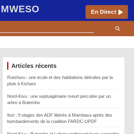
E MWESO
En Direct
Articles récents
Rutshuru : une école et des habitations détruites par la
pluie à Kisharo
Nord-Kivu : une septuagénaire meurt percutée par un
arbre à Butembo
Ituri : 9 otages des ADF libérés à Mambasa après des
bombardements de la coalition FARDC-UPDF
Nord-Kivu : Butembo et Lubero renforcent leurs capacités