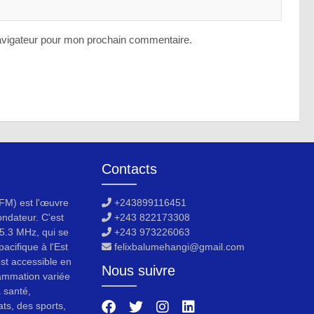
avigateur pour mon prochain commentaire.
Contacts
M) est l'œuvre
+243899116451
ondateur. C'est
+243 822173308
5.3 MHz, qui se
+243 973226063
acifique à l'Est
felixbalumehangi@gmail.com
est accessible en
Nous suivre
ammation variée
a santé,
ats, des sports,