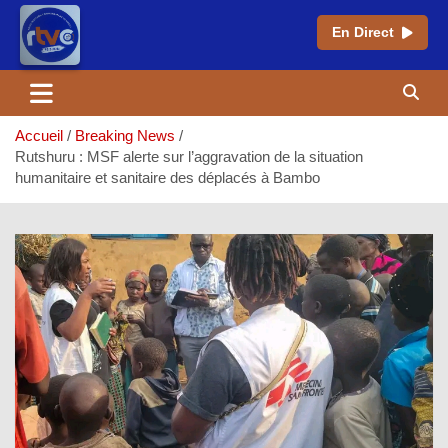
En Direct
Aller
au
contenu
Accueil
Breaking News
Rutshuru : MSF alerte sur l’aggravation de la situation
humanitaire et sanitaire des déplacés à Bambo