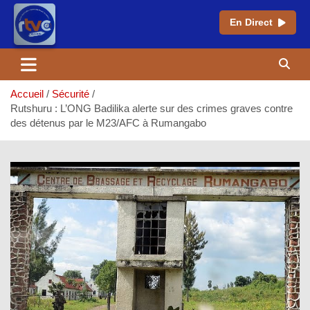
En Direct
Aller
au
contenu
Accueil
Sécurité
Rutshuru : L’ONG Badilika alerte sur des crimes graves contre
des détenus par le M23/AFC à Rumangabo