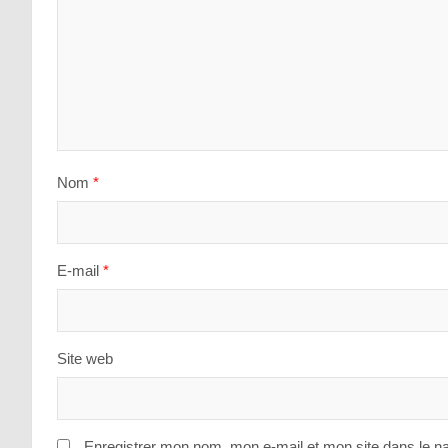
Nom
*
E-mail
*
Site web
Enregistrer mon nom, mon e-mail et mon site dans le n