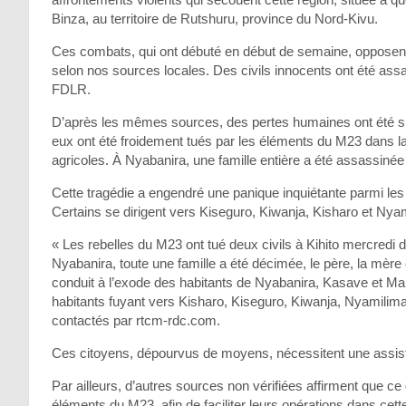
Binza, au territoire de Rutshuru, province du Nord-Kivu.
Ces combats, qui ont débuté en début de semaine, oppose
selon nos sources locales. Des civils innocents ont été as
FDLR.
D’après les mêmes sources, des pertes humaines ont été si
eux ont été froidement tués par les éléments du M23 dans la s
agricoles. À Nyabanira, une famille entière a été assassinée 
Cette tragédie a engendré une panique inquiétante parmi les
Certains se dirigent vers Kiseguro, Kiwanja, Kisharo et Nya
« Les rebelles du M23 ont tué deux civils à Kihito mercredi d
Nyabanira, toute une famille a été décimée, le père, la mère e
conduit à l’exode des habitants de Nyabanira, Kasave et Ma
habitants fuyant vers Kisharo, Kiseguro, Kiwanja, Nyamilima
contactés par rtcm-rdc.com.
Ces citoyens, dépourvus de moyens, nécessitent une assista
Par ailleurs, d’autres sources non vérifiées affirment que ce
éléments du M23, afin de faciliter leurs opérations dans c