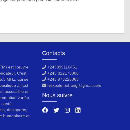
Contacts
M) est l'œuvre
+243899116451
ondateur. C'est
+243 822173308
5.3 MHz, qui se
+243 973226063
acifique à l'Est
felixbalumehangi@gmail.com
est accessible en
Nous suivre
ammation variée
a santé,
ats, des sports,
e humanitaire et