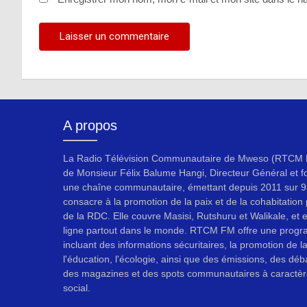
A propos
La Radio Télévision Communautaire de Mweso (RTCM F
de Monsieur Félix Balume Hangi, Directeur Général et f
une chaîne communautaire, émettant depuis 2011 sur 9
consacre à la promotion de la paix et de la cohabitation p
de la RDC. Elle couvre Masisi, Rutshuru et Walikale, et 
ligne partout dans le monde. RTCM FM offre une progr
incluant des informations sécuritaires, la promotion de l
l'éducation, l'écologie, ainsi que des émissions, des déb
des magazines et des spots communautaires à caractèr
social.