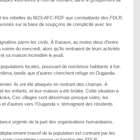
nt les rebelles du M23-AFC-RDF aux combattants des FDLR,
sassinés sur la base de soupçons de complicité avec les
gnalées parmi les civils. À Kasave, au moins deux d’entre
oirée du mercredi, alors qu’ils rentraient de leurs activités
et sa maison incendiée le jeudi.
 populations locales, poussant de nombreux habitants à fuir.
milima, tandis que d’autres cherchent refuge en Ouganda.
ernier. Ils ont été attaqués en rentrant des champs. À
t les enfants, et leur maison a été brûlée. Cette situation a
koka. Ces villages sont désormais presque vides, les
 et d’autres vers l’Ouganda », témoignent des résidents
nce urgente de la part des organisations humanitaires.
 déplacement massif de la population est contraint par les
ette zone considérée comme un bastion des FDLR.