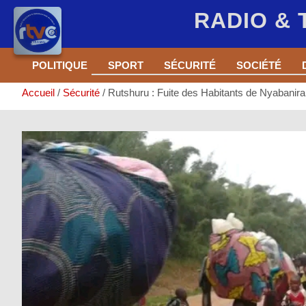
RADIO &
Aller
POLITIQUE
SPORT
SÉCURITÉ
SOCIÉTÉ
au
contenu
Accueil
Sécurité
Rutshuru : Fuite des Habitants de Nyabanir