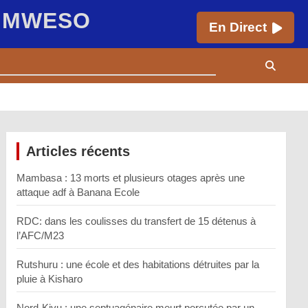
E MWESO
En Direct
Articles récents
Mambasa : 13 morts et plusieurs otages après une
attaque adf à Banana Ecole
RDC: dans les coulisses du transfert de 15 détenus à
l’AFC/M23
Rutshuru : une école et des habitations détruites par la
pluie à Kisharo
Nord-Kivu : une septuagénaire meurt percutée par un