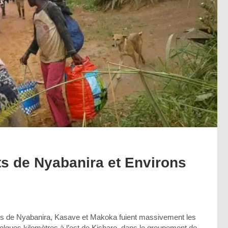
ts de Nyabanira et Environs
lages de Nyabanira, Kasave et Makoka fuient massivement les
uelques kilomètres à l’est de Kisharo, dans le groupement de