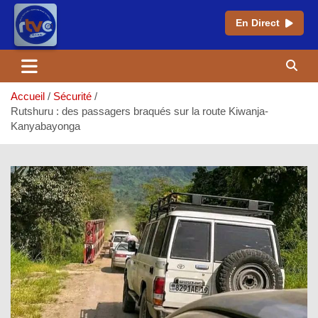
En Direct
Aller
au
contenu
Accueil
Sécurité
Rutshuru : des passagers braqués sur la route Kiwanja-
Kanyabayonga