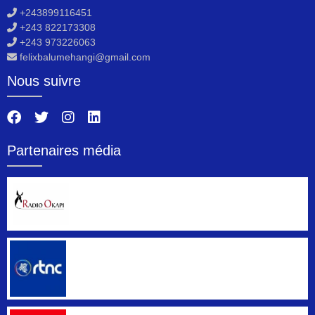
+243899116451
+243 822173308
+243 973226063
felixbalumehangi@gmail.com
Nous suivre
Partenaires média