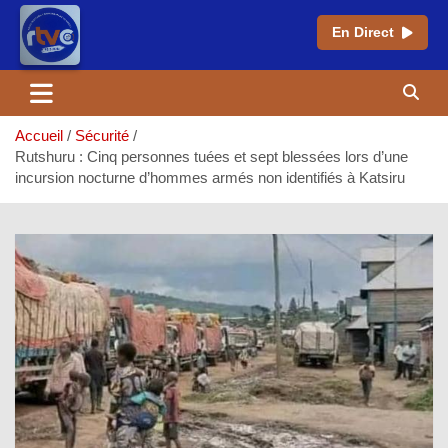
En Direct
Aller
au
contenu
Accueil
Sécurité
Rutshuru : Cinq personnes tuées et sept blessées lors d’une
incursion nocturne d’hommes armés non identifiés à Katsiru