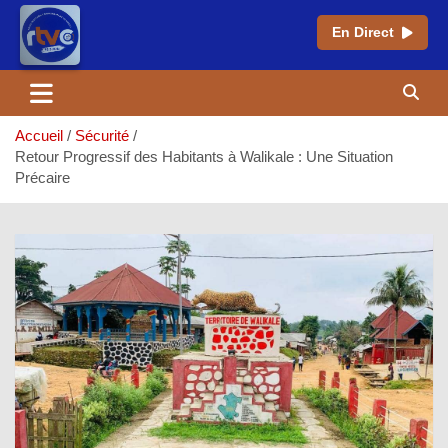
En Direct
Aller
au
contenu
Accueil
Sécurité
Retour Progressif des Habitants à Walikale : Une Situation
Précaire