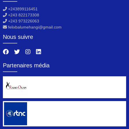
+243899116451
+243 822173308
+243 973226063
felixbalumehangi@gmail.com
Nous suivre
Partenaires média