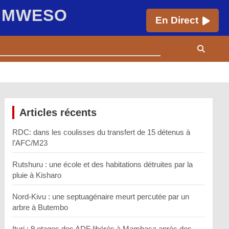
E MWESO
En Direct
Articles récents
RDC: dans les coulisses du transfert de 15 détenus à
l’AFC/M23
Rutshuru : une école et des habitations détruites par la
pluie à Kisharo
Nord-Kivu : une septuagénaire meurt percutée par un
arbre à Butembo
Ituri : 9 otages des ADF libérés à Mambasa après des