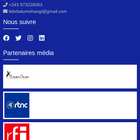
+243 973226063
felixbalumehangi@gmail.com
Nous suivre
Partenaires média