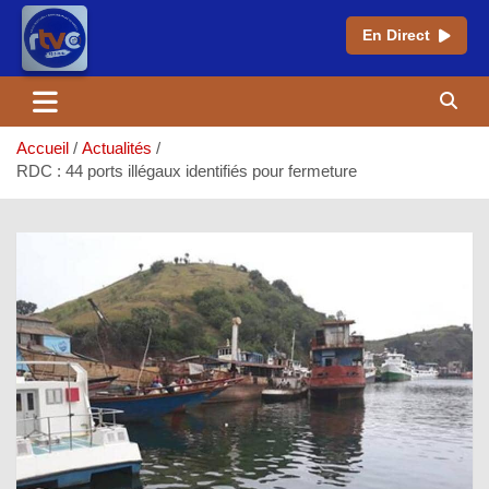
En Direct
Aller
au
contenu
Accueil
Actualités
RDC : 44 ports illégaux identifiés pour fermeture