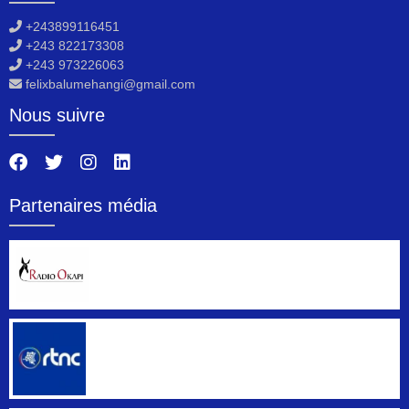
+243899116451
+243 822173308
+243 973226063
felixbalumehangi@gmail.com
Nous suivre
Partenaires média