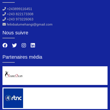
+243899116451
+243 822173308
+243 973226063
felixbalumehangi@gmail.com
Nous suivre
Partenaires média