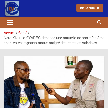
En Direct
Aller
au
contenu
Accueil
Santé
Nord-Kivu : le SYADEC dénonce une mutuelle de santé fantôme
chez les enseignants ruraux malgré des retenues salariales