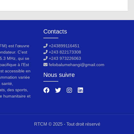
Contacts
M) est l'œuvre
+243899116451
ondateur. C'est
+243 822173308
5.3 MHz, qui se
+243 973226063
acifique à l'Est
felixbalumehangi@gmail.com
est accessible en
Nous suivre
ammation variée
a santé,
ats, des sports,
e humanitaire et
RTCM © 2025 - Tout droit réservé