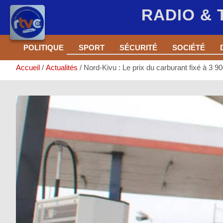
RADIO &
Aller
POLITIQUE
SPORT
SÉCURITÉ
SOCIÉTÉ
au
contenu
Accueil
Actualités
Nord-Kivu : Le prix du carburant fixé à 3 90