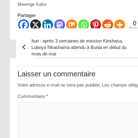
Mwenge Kake
Partager
0
Part
Ituri : après 3 semaines de mission Kinshasa,
Luboya Nkashama attendu à Bunia en début du
mois de mai
Navigation
de
Laisser un commentaire
l’article
Votre adresse e-mail ne sera pas publiée.
Les champs obliga
Commentaire
*