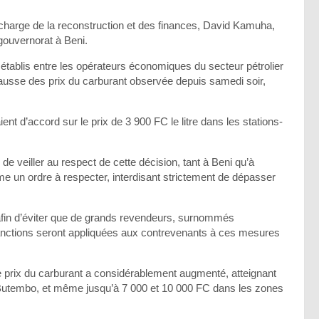
en charge de la reconstruction et des finances, David Kamuha,
 gouvernorat à Beni.
établis entre les opérateurs économiques du secteur pétrolier
la hausse des prix du carburant observée depuis samedi soir,
ent d’accord sur le prix de 3 900 FC le litre dans les stations-
 veiller au respect de cette décision, tant à Beni qu’à
me un ordre à respecter, interdisant strictement de dépasser
 afin d’éviter que de grands revendeurs, surnommés
sanctions seront appliquées aux contrevenants à ces mesures
le prix du carburant a considérablement augmenté, atteignant
 Butembo, et même jusqu’à 7 000 et 10 000 FC dans les zones