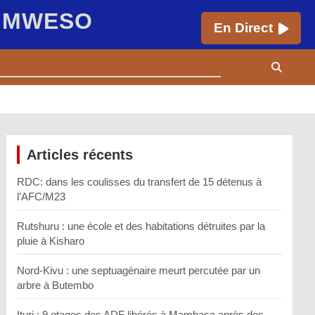
E MWESO
En Direct
Articles récents
RDC: dans les coulisses du transfert de 15 détenus à
l’AFC/M23
Rutshuru : une école et des habitations détruites par la
pluie à Kisharo
Nord-Kivu : une septuagénaire meurt percutée par un
arbre à Butembo
Ituri : 9 otages des ADF libérés à Mambasa après des