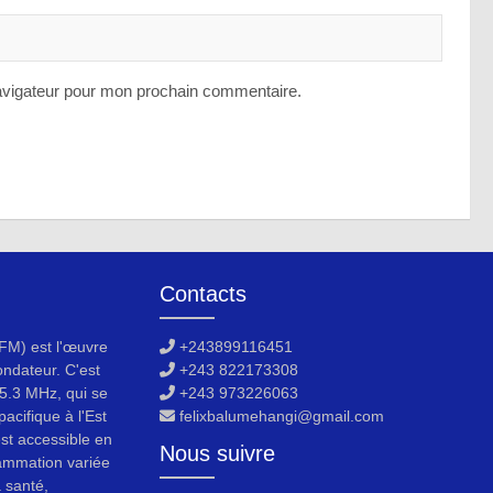
avigateur pour mon prochain commentaire.
Contacts
M) est l'œuvre
+243899116451
ondateur. C'est
+243 822173308
5.3 MHz, qui se
+243 973226063
acifique à l'Est
felixbalumehangi@gmail.com
est accessible en
Nous suivre
ammation variée
a santé,