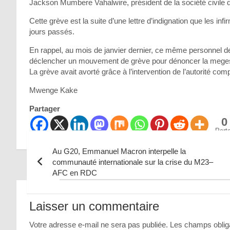
Jackson Mumbere Vahalwire, président de la société civile 
Cette grève est la suite d’une lettre d’indignation que les in
jours passés.
En rappel, au mois de janvier dernier, ce même personnel de
déclencher un mouvement de grève pour dénoncer la megestion
La grève avait avorté grâce à l’intervention de l’autorité com
Mwenge Kake
Partager
0
Part
Au G20, Emmanuel Macron interpelle la
communauté internationale sur la crise du M23–
AFC en RDC
Navigation
de
Laisser un commentaire
l’article
Votre adresse e-mail ne sera pas publiée.
Les champs obliga