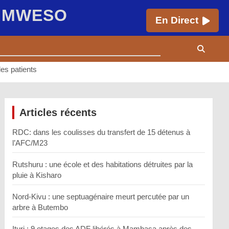
E MWESO
En Direct
les patients
Articles récents
RDC: dans les coulisses du transfert de 15 détenus à
l’AFC/M23
Rutshuru : une école et des habitations détruites par la
pluie à Kisharo
Nord-Kivu : une septuagénaire meurt percutée par un
arbre à Butembo
Ituri : 9 otages des ADF libérés à Mambasa après des