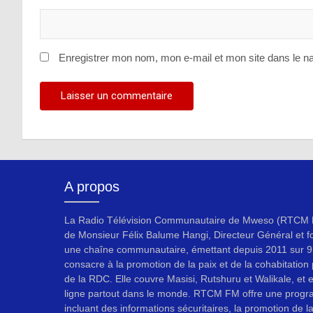
Enregistrer mon nom, mon e-mail et mon site dans le n
A propos
La Radio Télévision Communautaire de Mweso (RTCM F
de Monsieur Félix Balume Hangi, Directeur Général et f
une chaîne communautaire, émettant depuis 2011 sur 9
consacre à la promotion de la paix et de la cohabitation p
de la RDC. Elle couvre Masisi, Rutshuru et Walikale, et 
ligne partout dans le monde. RTCM FM offre une progr
incluant des informations sécuritaires, la promotion de l