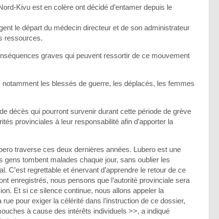
 Nord-Kivu est en colère ont décidé d’entamer depuis le
xigent le départ du médecin directeur et de son administrateur
s ressources.
conséquences graves qui peuvent ressortir de ce mouvement
es, notamment les blessés de guerre, les déplacés, les femmes
e décès qui pourront survenir durant cette période de grève
ités provinciales à leur responsabilité afin d’apporter la
ubero traverse ces deux dernières années. Lubero est une
 les gens tombent malades chaque jour, sans oublier les
al. C’est regrettable et énervant d’apprendre le retour de ce
nt enregistrés, nous pensons que l’autorité provinciale sera
on. Et si ce silence continue, nous allons appeler la
ue pour exiger la célérité dans l’instruction de ce dossier,
uches à cause des intérêts individuels >>, a indiqué