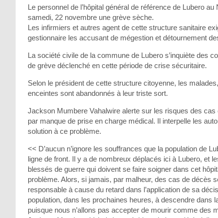
Le personnel de l’hôpital général de référence de Lubero au
samedi, 22 novembre une grève sèche.
Les infirmiers et autres agent de cette structure sanitaire e
gestionnaire les accusant de mégestion et détournement de
La société civile de la commune de Lubero s’inquiète des 
de grève déclenché en cette période de crise sécuritaire.
Selon le président de cette structure citoyenne, les malad
enceintes sont abandonnés à leur triste sort.
Jackson Mumbere Vahalwire alerte sur les risques des cas d
par manque de prise en charge médical. Il interpelle les autor
solution à ce problème.
<< D’aucun n’ignore les souffrances que la population de L
ligne de front. Il y a de nombreux déplacés ici à Lubero, et
blessés de guerre qui doivent se faire soigner dans cet hôpit
problème. Alors, si jamais, par malheur, des cas de décès so
responsable à cause du retard dans l’application de sa décisi
population, dans les prochaines heures, à descendre dans la r
puisque nous n’allons pas accepter de mourir comme des mo