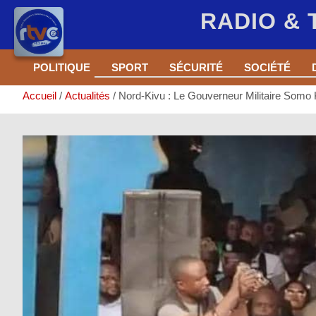
RADIO &
Aller
POLITIQUE
SPORT
SÉCURITÉ
SOCIÉTÉ
au
contenu
Accueil
Actualités
Nord-Kivu : Le Gouverneur Militaire Somo 