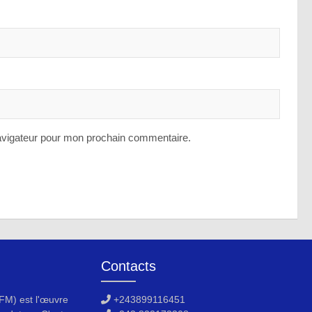
avigateur pour mon prochain commentaire.
Contacts
M) est l'œuvre
+243899116451