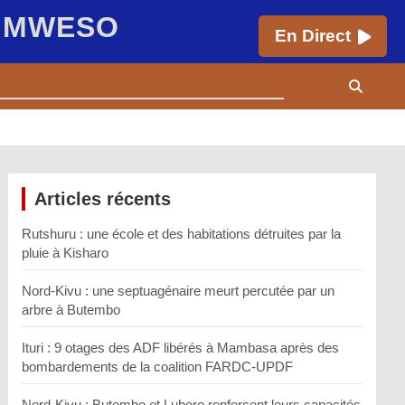
E MWESO
En Direct
Articles récents
Rutshuru : une école et des habitations détruites par la
pluie à Kisharo
Nord-Kivu : une septuagénaire meurt percutée par un
arbre à Butembo
Ituri : 9 otages des ADF libérés à Mambasa après des
bombardements de la coalition FARDC-UPDF
Nord-Kivu : Butembo et Lubero renforcent leurs capacités