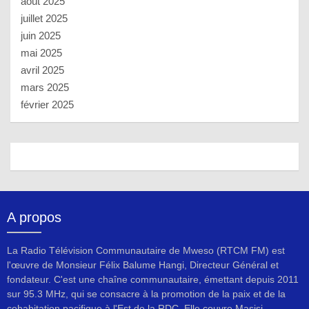
août 2025
juillet 2025
juin 2025
mai 2025
avril 2025
mars 2025
février 2025
A propos
La Radio Télévision Communautaire de Mweso (RTCM FM) est
l'œuvre de Monsieur Félix Balume Hangi, Directeur Général et
fondateur. C'est une chaîne communautaire, émettant depuis 2011
sur 95.3 MHz, qui se consacre à la promotion de la paix et de la
cohabitation pacifique à l'Est de la RDC. Elle couvre Masisi,