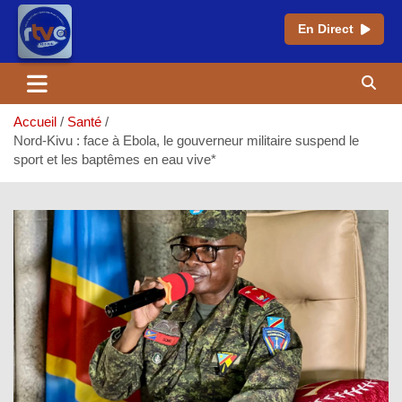
En Direct
Aller
au
contenu
Accueil
Santé
Nord-Kivu : face à Ebola, le gouverneur militaire suspend le
sport et les baptêmes en eau vive*