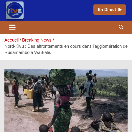
En Direct
Aller
au
contenu
Accueil
Breaking News
Nord-Kivu : Des affrontements en cours dans l’agglomération de
Rusamambo à Walikale.