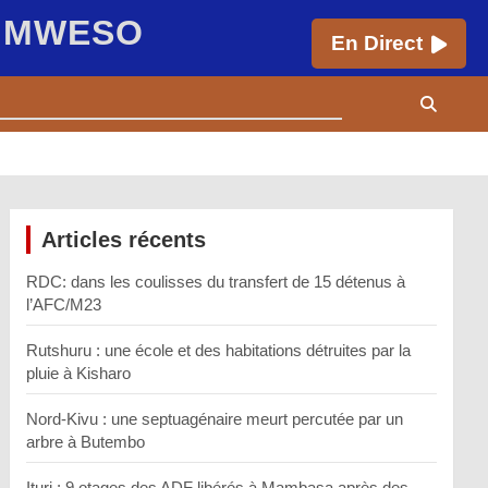
E MWESO
En Direct
Articles récents
RDC: dans les coulisses du transfert de 15 détenus à
l’AFC/M23
Rutshuru : une école et des habitations détruites par la
pluie à Kisharo
Nord-Kivu : une septuagénaire meurt percutée par un
arbre à Butembo
Ituri : 9 otages des ADF libérés à Mambasa après des