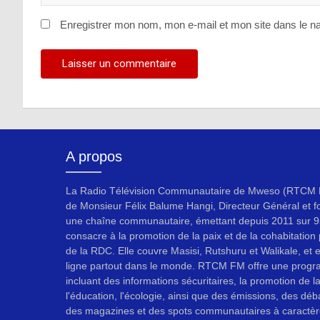
Enregistrer mon nom, mon e-mail et mon site dans le n
A propos
La Radio Télévision Communautaire de Mweso (RTCM F
de Monsieur Félix Balume Hangi, Directeur Général et f
une chaîne communautaire, émettant depuis 2011 sur 9
consacre à la promotion de la paix et de la cohabitation p
de la RDC. Elle couvre Masisi, Rutshuru et Walikale, et 
ligne partout dans le monde. RTCM FM offre une progr
incluant des informations sécuritaires, la promotion de l
l'éducation, l'écologie, ainsi que des émissions, des déb
des magazines et des spots communautaires à caractèr