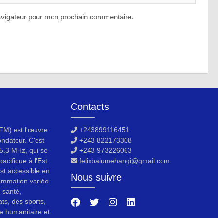
avigateur pour mon prochain commentaire.
Contacts
M) est l'œuvre
+243899116451
ondateur. C'est
+243 822173308
5.3 MHz, qui se
+243 973226063
acifique à l'Est
felixbalumehangi@gmail.com
est accessible en
Nous suivre
ammation variée
a santé,
ats, des sports,
e humanitaire et