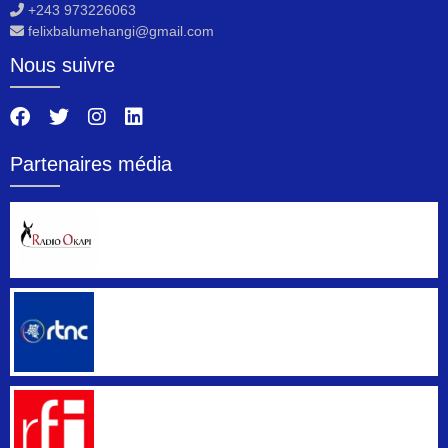
+243 973226063
felixbalumehangi@gmail.com
Nous suivre
Partenaires média