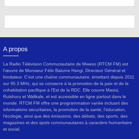
A propos
La Radio Télévision Communautaire de Mweso (RTCM FM) est
l'œuvre de Monsieur Félix Balume Hangi, Directeur Général et
fondateur. C'est une chaîne communautaire, émettant depuis 2011
sur 95.3 MHz, qui se consacre à la promotion de la paix et de la
cohabitation pacifique à l'Est de la RDC. Elle couvre Masisi,
Rutshuru et Walikale, et est accessible en ligne partout dans le
monde. RTCM FM offre une programmation variée incluant des
informations sécuritaires, la promotion de la santé, l'éducation,
l'écologie, ainsi que des émissions, des débats, des sports, des
magazines et des spots communautaires à caractère humanitaire
et social.