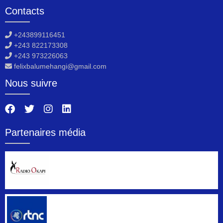
Contacts
+243899116451
+243 822173308
+243 973226063
felixbalumehangi@gmail.com
Nous suivre
Partenaires média