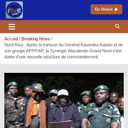
En Direct
Aller
au
contenu
Accueil
Breaking News
Nord-Kivu : Après la trahison du Général Kasereka Kabido et de
son groupe AFPP/AP, la Synergie Wazalendo Grand Nord s’est
dotée d’une nouvelle structure de commandement.